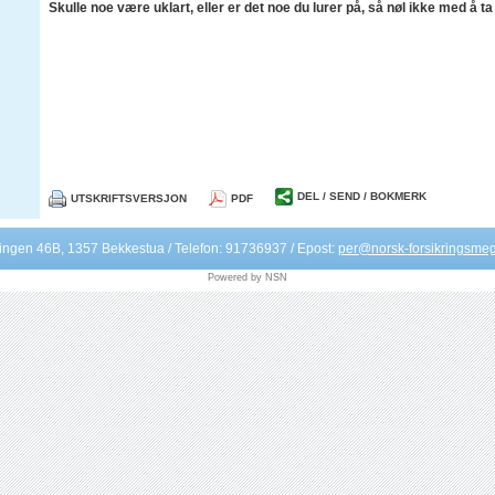
Skulle noe være uklart, eller er det noe du lurer på, så nøl ikke med å t
DEL / SEND / BOKMERK
UTSKRIFTSVERSJON
PDF
ingen 46B, 1357 Bekkestua / Telefon: 91736937 / Epost:
per@norsk-forsikringsmeg
Powered by NSN